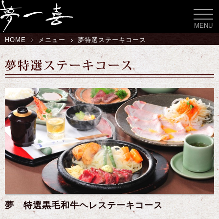
toggl
navig
MENU
HOME
メニュー
夢特選ステーキコース
夢 特選黒毛和牛ヘレステーキコース